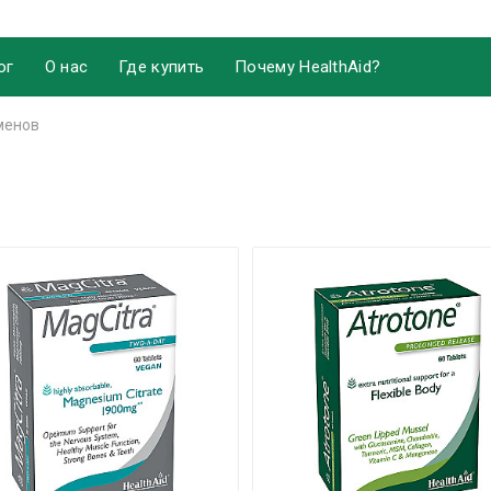
ог
О нас
Где купить
Почему HealthAid?
менов