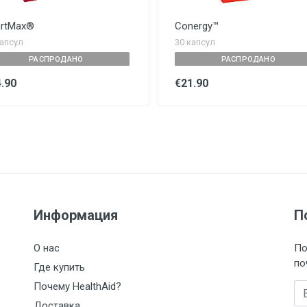
rtMax®
Conergy™
капсул
30 капсул
РАСПРОДАНО
РАСПРОДАНО
.90
€21.90
Информация
П
О нас
По
по
Где купить
Почему HealthAid?
Вв
Доставка