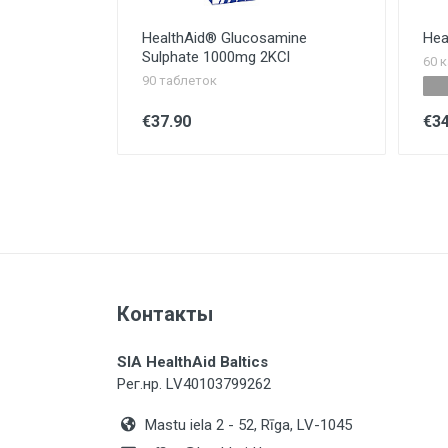
HealthAid® Glucosamine
Hea
Sulphate 1000mg 2KCl
60 
90 таблеток
€37.90
€34
Контакты
SIA HealthAid Baltics
Рег.нр. LV40103799262
Mastu iela 2 - 52, Rīga, LV-1045