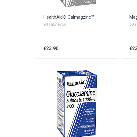
HealthAid® Calmagzinc™
Mag
90 таблеток
60 
€23.90
€23