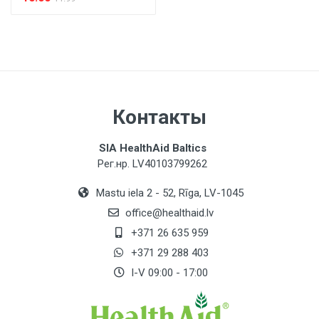
Контакты
SIA HealthAid Baltics
Рег.нр. LV40103799262
Mastu iela 2 - 52, Rīga, LV-1045
office@healthaid.lv
+371 26 635 959
+371 29 288 403
I-V 09:00 - 17:00