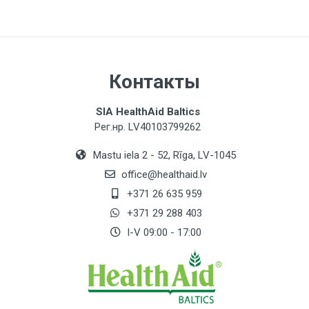
Контакты
SIA HealthAid Baltics
Рег.нр. LV40103799262
Mastu iela 2 - 52, Rīga, LV-1045
office@healthaid.lv
+371 26 635 959
+371 29 288 403
I-V 09:00 - 17:00