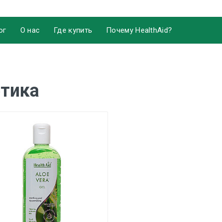
ог
О нас
Где купить
Почему HealthAid?
етика