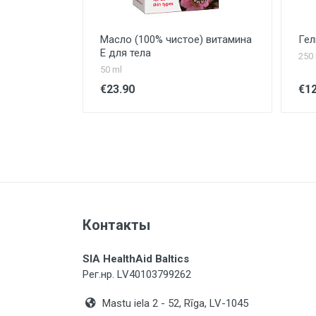
Масло (100% чистое) витамина
Гел
Е для тела
250 
50 ml
€23.90
€12
Контакты
SIA HealthAid Baltics
Рег.нр. LV40103799262
Mastu iela 2 - 52, Rīga, LV-1045