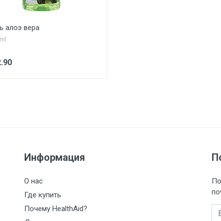
ь алоэ вера
ml
.90
Информация
П
О нас
По
по
Где купить
Почему HealthAid?
Вв