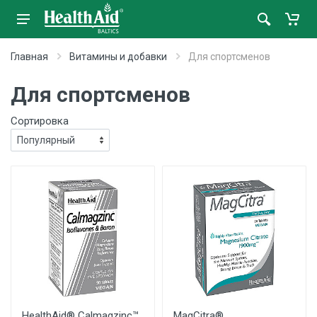
Главная
Витамины и добавки
Для спортсменов
Для спортсменов
Сортировка
HealthAid® Calmagzinc™
MagCitra®