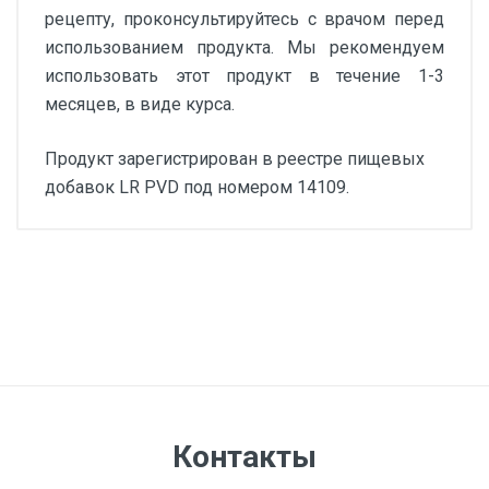
рецепту, проконсультируйтесь с врачом перед
использованием продукта. Мы рекомендуем
использовать этот продукт в течение 1-3
месяцев, в виде курса.
Продукт зарегистрирован в реестре пищевых
добавок LR PVD под номером 14109.
Одна таблетка содержит (в среднем):
Количество / NRV
×
Витамин C
80 mg / 100%
Цитрусовые биофлавоноиды
300 mg / *
Экстракт виноградных косточек
Контакты
(стандартизированный до 95% полифенолов,
40% проантоцианидов)