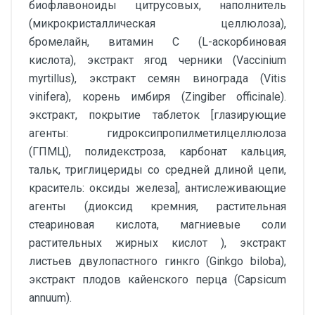
биофлавоноиды цитрусовых, наполнитель
(микрокристаллическая целлюлоза),
бромелайн, витамин С (L-аскорбиновая
кислота), экстракт ягод черники (Vaccinium
myrtillus), экстракт семян винограда (Vitis
vinifera), корень имбиря (Zingiber officinale).
экстракт, покрытие таблеток [глазирующие
агенты: гидроксипропилметилцеллюлоза
(ГПМЦ), полидекстроза, карбонат кальция,
тальк, триглицериды со средней длиной цепи,
краситель: оксиды железа], антислеживающие
агенты (диоксид кремния, растительная
стеариновая кислота, магниевые соли
растительных жирных кислот ), экстракт
листьев двулопастного гинкго (Ginkgo biloba),
экстракт плодов кайенского перца (Capsicum
annuum).