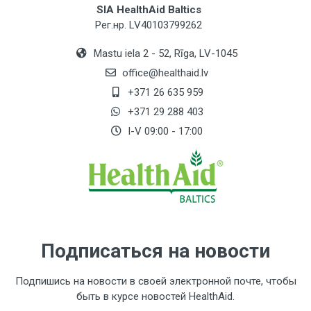
SIA HealthAid Baltics
25 mg / *
Рег.нр. LV40103799262
Экстракт гинкго билоба (стандартизован до
Mastu iela 2 - 52, Rīga, LV-1045
24% флавонгликозидов и 6% терпеновых
лактонов)
office@healthaid.lv
10 mg / *
+371 26 635 959
+371 29 288 403
Экстракт имбиря (стандартизированный до 5%
гингерола)
I-V 09:00 - 17:00
15 mg / *
Экстракт черники
62,5 mg / *
Бромелайн 1200 GDU/GM**
100 mg / *
Подписаться на новости
Экстракт кайенского перца
Подпишись на новости в своей электронной почте, чтобы
7,5 mg / *
быть в курсе новостей HealthAid.