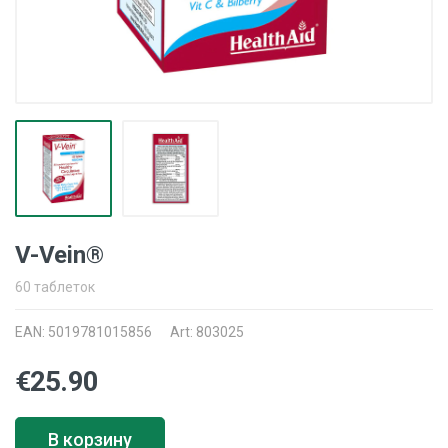
V-Vein®
60 таблеток
EAN: 5019781015856
Art: 803025
€25.90
В корзину