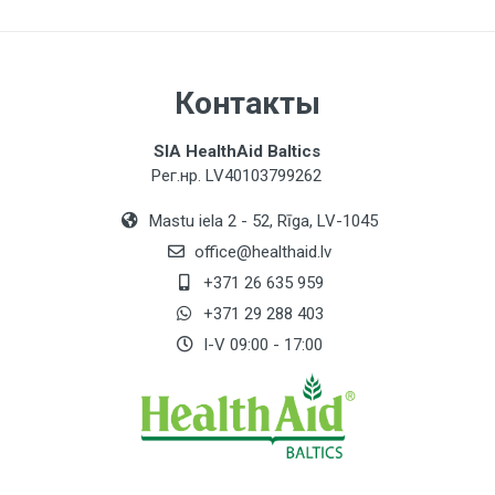
100 mg / *
Холин
Контакты
50 mg / *
Инозитол
SIA HealthAid Baltics
50 mg / *
Рег.нр. LV40103799262
Mastu iela 2 - 52, Rīga, LV-1045
Экстракт гинкго билоба** (50:1) (эквивалентно
1000 мг порошка гинкго билоба)
office@healthaid.lv
(**стандартизированный мин. 24%
флавогликозидов)
+371 26 635 959
20 mg / *
+371 29 288 403
I-V 09:00 - 17:00
NRV - Эталонное значение питательных
веществ
* - NRV в ЕС ещё не установлена