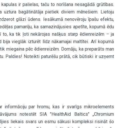
 kapulas ir palielas, taču to norīšana nesagādā grūtības.
a uztura bagātinātāja pietiek diviem mēnešiem. Lietoju
ū uzdzerot glāzi ūdens. Iesākumā nenovēroju īpašu efektu,
nedēļas pamanīju, ka samazinājusies apetīte, kopumā ēdu
to, ka tik ļoti nekārojas našķus starp ēdienreizēm – ja
 bija vieglāk izturēt līdz nākamajai maltītei. Arī kopumā
s tik miegaina pēc ēdienreizēm. Domāju, ka preparāts man
. Paldies! Noteikti paturēšu prātā, cik būtiski ir uzņemt
ar informāciju par hromu, kas ir svarīgs mikroelements
dāvājums notestēt SIA "HealthAid Baltics" „Chromium
ādījies liekais svars un esmu sākusi kompleksi risināt šo