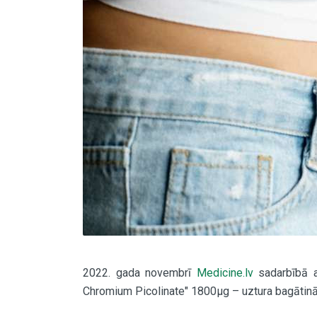
2022. gada novembrī
Medicine.lv
sadarbībā ar
Chromium Picolinate" 1800µg – uztura bagātinātā