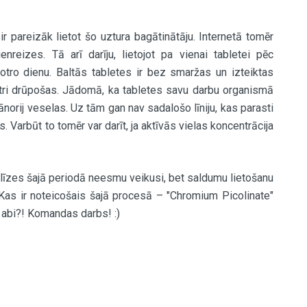
r pareizāk lietot šo uztura bagātinātāju. Internetā tomēr
enreizes. Tā arī darīju, lietojot pa vienai tabletei pēc
otro dienu. Baltās tabletes ir bez smaržas un izteiktas
ātri drūpošas. Jādomā, ka tabletes savu darbu organismā
jānorij veselas. Uz tām gan nav sadalošo līniju, kas parasti
 Varbūt to tomēr var darīt, ja aktīvās vielas koncentrācija
alīzes šajā periodā neesmu veikusi, bet saldumu lietošanu
 Kas ir noteicošais šajā procesā – "Chromium Picolinate"
t abi?! Komandas darbs! :)