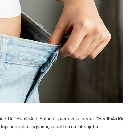
 SIA "HealthAid Baltics" piedāvāja testēt "HealthAid®
ju normālai augšanai, veselībai un labsajūtai.