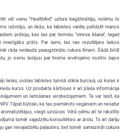
ēt vēl vienu "HealthAid" uztura bagātinātāju, nolēmu to
cams ražotājs, un likās, ka tabletes varētu palīdzēt manos
adiem prātoju, kas tas par terminu "stresa ēšana", tagad
 mierīgāks prāts. Par laimi, tas nav rezultējies liekos
omēr rāda nedaudz paaugstinātu cukura līmeni. Šādā brīdī
tu, jo esmu lasījusi par hroma ievērojamo nozīmi šajos
ēji lielas, ovālas tabletes tumšā stikla burciņā, uz kuras ir
ēnešu kurss. Uz produkta kārbiņas ir arī plaša informācija
dinājumiem un lietošanas ierobežojumiem. Te var lasīt, ka
 NRV. Tāpat būtiski, ka tas piemērots vegāniem un nesatur
aromatizētājus, viegli uzsūcas. Vērā ņēmu arī te rakstīto
jumā tomēr vajadzētu konsultēties ar ārstu. To arī darīju
āju gan nevajadzētu paļauties, bet tomēr samazināt cukura