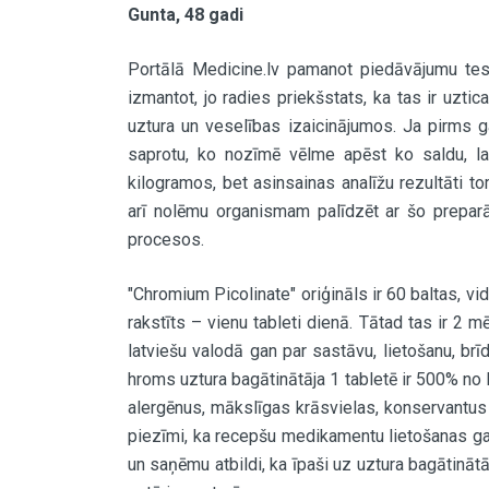
Gunta, 48 gadi
Portālā Medicine.lv pamanot piedāvājumu test
izmantot, jo radies priekšstats, ka tas ir uzti
uztura un veselības izaicinājumos. Ja pirms g
saprotu, ko nozīmē vēlme apēst ko saldu, lai
kilogramos, bet asinsainas analīžu rezultāti t
arī nolēmu organismam palīdzēt ar šo preparā
procesos.
"Chromium Picolinate" oriģināls ir 60 baltas, vid
rakstīts – vienu tableti dienā. Tātad tas ir 2 m
latviešu valodā gan par sastāvu, lietošanu, brī
hroms uztura bagātinātāja 1 tabletē ir 500% no
alergēnus, mākslīgas krāsvielas, konservantus 
piezīmi, ka recepšu medikamentu lietošanas gadī
un saņēmu atbildi, ka īpaši uz uztura bagātināt