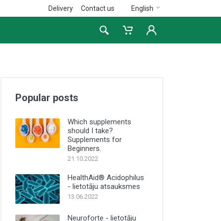
Delivery
Contact us
English
Popular posts
Which supplements
should I take?
Supplements for
Beginners.
21.10.2022
HealthAid® Acidophilus
- lietotāju atsauksmes
13.06.2022
Neuroforte - lietotāju