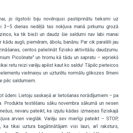
ai, jo ilgstoši biju novērojusi pastiprinātu tieksmi uz
ji 3–5 dienas nedēļā tas nokļuva manā pirkumu grozā
zinos, ka tik bieži un daudz šie saldumi nav labi manai
 kādu augli, piemēram, ābolu, banānu. Par cik paralēli jau
nāšanas, centos palielināt fizisko aktivitāšu daudzumu.
mium Picolinate" un hromu kā tādu un sapratu – iepriekš
tikai retu reizi varēju apēst kaut ko saldu! Tāpēc pieteicos
oelementu vielmaiņu un uzturētu normālu glikozes līmeni
sme pēc saldumiem.
erot ūdeni. Lietoju saskaņā ar lietošanas norādījumiem – pa
tama. Produkta testēšanu sāku novembra sākumā un nesen
nešus, nevaru pateikt, ka izjutu kādas izmaiņas fiziskajā
kļuva arvien vieglāk. Varēju sev mierīgi pateikt – STOP,
a tikai uztura bagātinātājam visi lauri, arī raksturs,