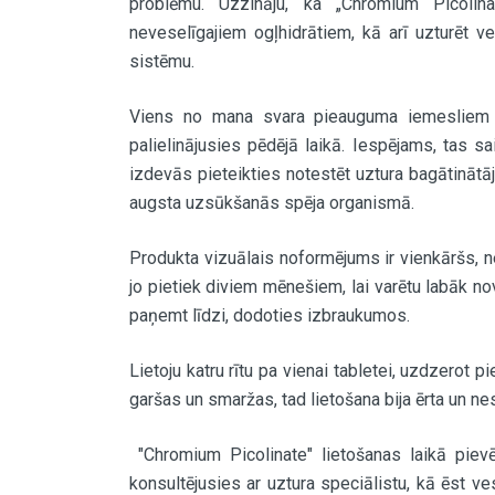
problēmu. Uzzināju, ka „Chromium Picolin
neveselīgajiem ogļhidrātiem, kā arī uzturēt ve
sistēmu.
Viens no mana svara pieauguma iemesliem ir
palielinājusies pēdējā laikā. Iespējams, tas s
izdevās pieteikties notestēt uztura bagātinātā
augsta uzsūkšanās spēja organismā.
Produkta vizuālais noformējums ir vienkāršs, nel
jo pietiek diviem mēnešiem, lai varētu labāk novēr
paņemt līdzi, dodoties izbraukumos.
Lietoju katru rītu pa vienai tabletei, uzdzerot 
garšas un smaržas, tad lietošana bija ērta un n
"Chromium Picolinate" lietošanas laikā pievē
konsultējusies ar uztura speciālistu, kā ēst ves