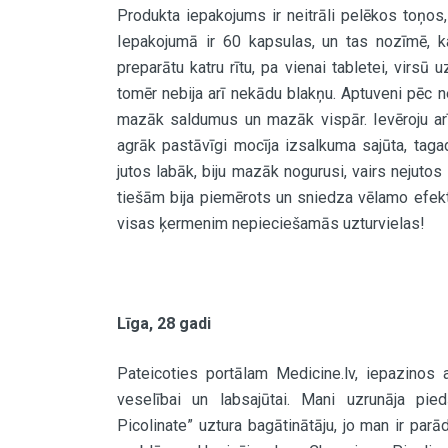
Produkta iepakojums ir neitrāli pelēkos toņos,
Iepakojumā ir 60 kapsulas, un tas nozīmē, k
preparātu katru rītu, pa vienai tabletei, virs
tomēr nebija arī nekādu blakņu. Aptuveni pēc 
mazāk saldumus un mazāk vispār. Ievēroju arī 
agrāk pastāvīgi mocīja izsalkuma sajūta, tagad
jutos labāk, biju mazāk nogurusi, vairs nejuto
tiešām bija piemērots un sniedza vēlamo efektu
visas ķermenim nepieciešamās uzturvielas!
Līga, 28 gadi
Pateicoties portālam Medicine.lv, iepazinos 
veselībai un labsajūtai. Mani uzrunāja pie
Picolinate” uztura bagātinātāju, jo man ir par