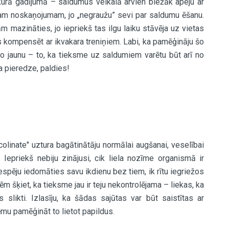
kurā gadījumā – saldumus veikalā arvien biežāk apeju ar
anam noskaņojumam, jo „negraužu” sevi par saldumu ēšanu.
m mazināties, jo iepriekš tas ilgu laiku stāvēja uz vietas
s kompensēt ar ikvakara treniņiem. Labi, ka pamēģināju šo
 ko jaunu – to, ka tieksme uz saldumiem varētu būt arī no
 pieredze, paldies!
linate" uztura bagātinātāju normālai augšanai, veselībai
. Iepriekš nebiju zinājusi, cik liela nozīme organismā ir
spēju iedomāties savu ikdienu bez tiem, ik rītu iegriežos
ēm šķiet, ka tieksme jau ir teju nekontrolējama – liekas, ka
s slikti. Izlasīju, ka šādas sajūtas var būt saistītas ar
mu pamēģināt to lietot papildus.