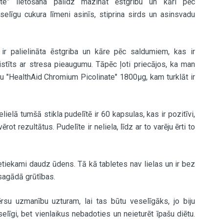
ate” lietošana palīdz mazināt ēstgribu un kāri pēc
selīgu cukura līmeni asinīs, stiprina sirds un asinsvadu
 palielināta ēstgriba un kāre pēc saldumiem, kas ir
aistīts ar stresa pieaugumu. Tāpēc ļoti priecājos, ka man
ju "HealthAid Chromium Picolinate" 1800µg, kam turklāt ir
ielā tumšā stikla pudelītē ir 60 kapsulas, kas ir pozitīvi,
ot rezultātus. Pudelīte ir neliela, līdz ar to varēju ērti to
pietiekami daudz ūdens. Tā kā tabletes nav lielas un ir bez
esagādā grūtības.
rsu uzmanību uzturam, lai tas būtu veselīgāks, jo biju
elīgi, bet vienlaikus nebadoties un neieturēt īpašu diētu.