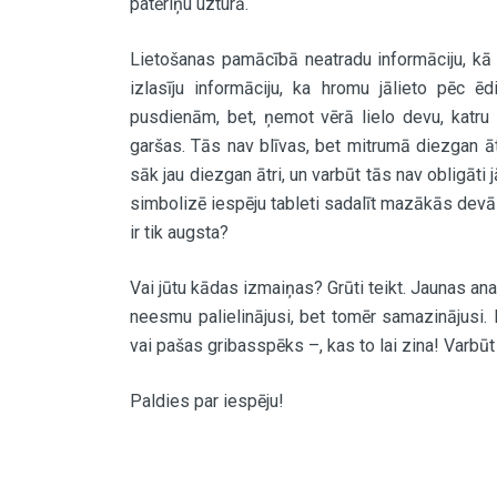
patēriņu uzturā.
Lietošanas pamācībā neatradu informāciju, kā i
izlasīju informāciju, ka hromu jālieto pēc ēdi
pusdienām, bet, ņemot vērā lielo devu, katru 
garšas. Tās nav blīvas, bet mitrumā diezgan 
sāk jau diezgan ātri, un varbūt tās nav obligāti 
simbolizē iespēju tableti sadalīt mazākās devās.
ir tik augsta?
Vai jūtu kādas izmaiņas? Grūti teikt. Jaunas an
neesmu palielinājusi, bet tomēr samazinājusi.
vai pašas gribasspēks –, kas to lai zina! Varbū
Paldies par iespēju!