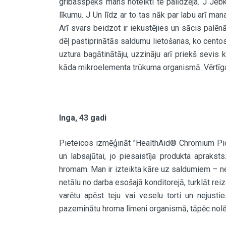
gribasspēks mans noteikti te palīdzēja. J Jeb
līkumu. J Un līdz ar to tas nāk par labu arī m
Arī svars beidzot ir iekustējies un sācis palēnā
dēļ pastiprinātās saldumu lietošanas, ko cento
uztura bagātinātāju, uzzināju arī priekš sevis
kāda mikroelementa trūkuma organismā. Vērtīga
Inga, 43 gadi
Pieteicos izmēģināt "HealthAid® Chromium Pico
un labsajūtai, jo piesaistīja produkta apraksts
hromam. Man ir izteikta kāre uz saldumiem – ne
netālu no darba esošajā konditorejā, turklāt reiz
varētu apēst teju vai veselu torti un nejustie
pazeminātu hroma līmeni organismā, tāpēc nolē