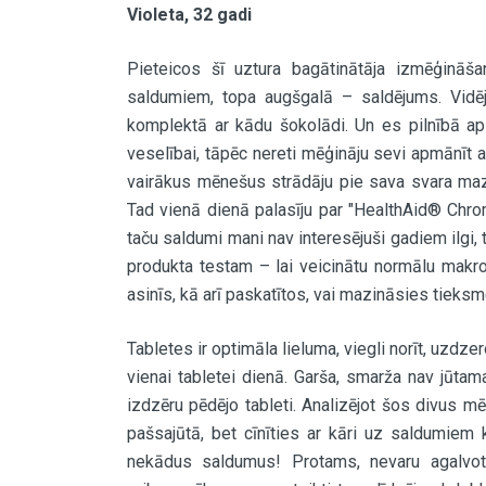
Violeta, 32 gadi
Pieteicos šī uztura bagātinātāja izmēģināšan
saldumiem, topa augšgalā – saldējums. Vidē
komplektā ar kādu šokolādi. Un es pilnībā ap
veselībai, tāpēc nereti mēģināju sevi apmānīt ar
vairākus mēnešus strādāju pie sava svara mazi
Tad vienā dienā palasīju par "HealthAid® Chro
taču saldumi mani nav interesējuši gadiem ilgi, 
produkta testam – lai veicinātu normālu makr
asinīs, kā arī paskatītos, vai mazināsies tiek
Tabletes ir optimāla lieluma, viegli norīt, uzdz
vienai tabletei dienā. Garša, smarža nav jū
izdzēru pēdējo tableti. Analizējot šos divus mē
pašsajūtā, bet cīnīties ar kāri uz saldumiem 
nekādus saldumus! Protams, nevaru agalvot, k