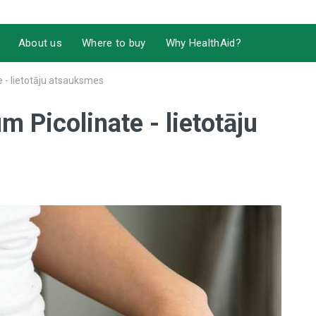
About us
Where to buy
Why HealthAid?
 - lietotāju atsauksmes
 Picolinate - lietotāju