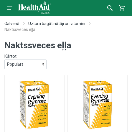
Galvenā
Uztura bagātinātāji un vitamīni
Naktssveces eļļa
Naktssveces eļļa
Kārtot