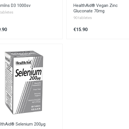
amīns D3 1000sv
HealthAid® Vegan Zinc
Gluconate 70mg
tabletes
90 tabletes
.90
€15.90
lthAid® Selenium 200µg