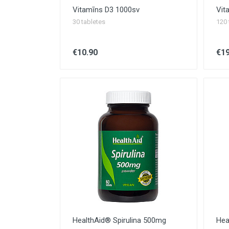
Vitamīns D3 1000sv
Vit
30 tabletes
120 
€10.90
€19
HealthAid® Spirulina 500mg
Hea