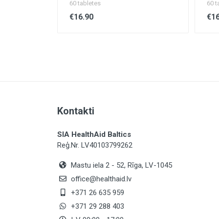
60 tabletes
60 t
€16.90
€16
Kontakti
SIA HealthAid Baltics
Reģ.Nr. LV40103799262
Mastu iela 2 - 52, Rīga, LV-1045
office@healthaid.lv
+371 26 635 959
+371 29 288 403