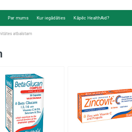
Par mums
Kur iegādāties
Kāpēc HealthAid?
nitātes atbalstam
m