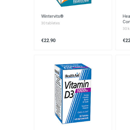
Wintervits®
Hea
Com
30 tabletes
30 k
€22.90
€22