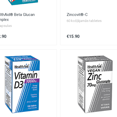
lthAid® Beta Glucan
Zincovit®-C
plex
60 košļājamās tabletes
apsulas
.90
€15.90