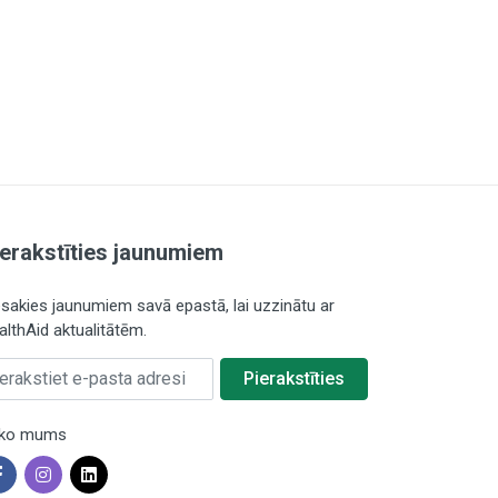
ierakstīties jaunumiem
esakies jaunumiem savā epastā, lai uzzinātu ar
althAid aktualitātēm.
rakstiet e-pasta adresi
Pierakstīties
ko mums