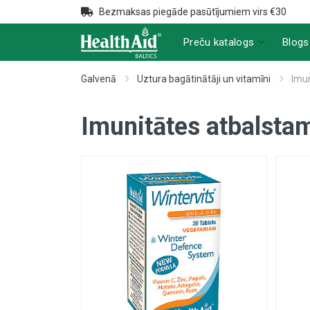
Bezmaksas piegāde pasūtījumiem virs €30
Preču katalogs
Blogs
Galvenā
Uztura bagātinātāji un vitamīni
Imu
Imunitātes atbalsta