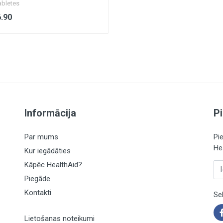
abletes
.90
Informācija
P
Par mums
Pi
He
Kur iegādāties
Kāpēc HealthAid?
Ie
Piegāde
Kontakti
Se
Lietošanas noteikumi