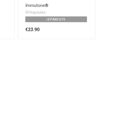
Immutone®
30 kapsulas
IZPĀRDOTS
€23.90