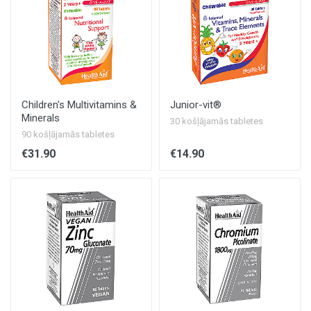
Children's Multivitamins &
Junior-vit®
Minerals
30 košļājamās tabletes
90 košļājamās tabletes
€31.90
€14.90