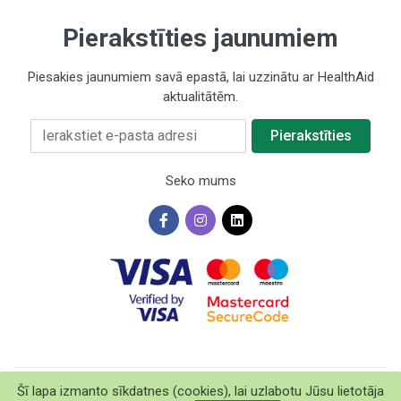
Pierakstīties jaunumiem
Piesakies jaunumiem savā epastā, lai uzzinātu ar HealthAid
aktualitātēm.
Ierakstiet e-pasta adresi
Pierakstīties
Seko mums
Šī lapa izmanto sīkdatnes (cookies), lai uzlabotu Jūsu lietotāja
©2026 HealthAid Baltics SIA. Visas tiesības aizsargātas.