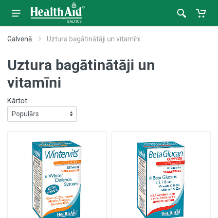
Galvenā
Uztura bagātinātāji un vitamīni
Uztura bagātinātāji un
vitamīni
Kārtot