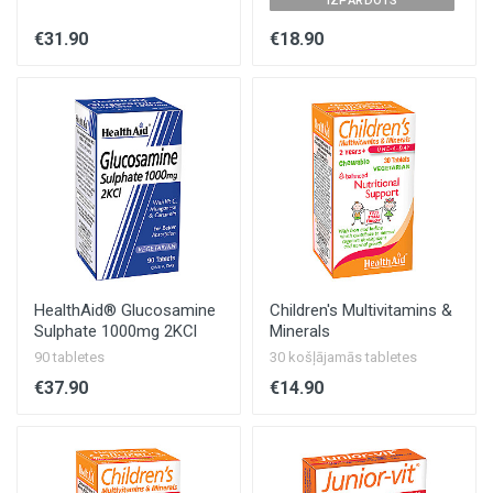
IZPĀRDOTS
€31.90
€18.90
HealthAid® Glucosamine
Children's Multivitamins &
Sulphate 1000mg 2KCl
Minerals
90 tabletes
30 košļājamās tabletes
€37.90
€14.90