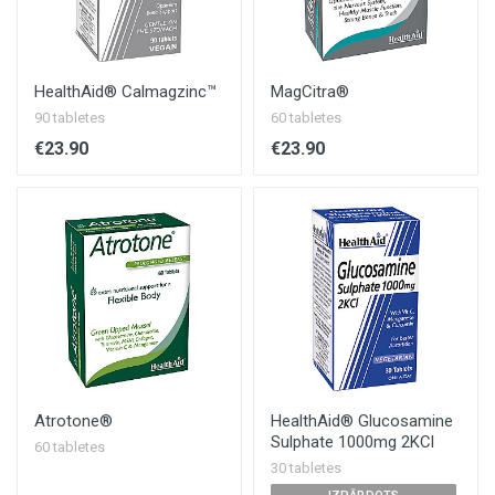
HealthAid® Calmagzinc™
MagCitra®
90 tabletes
60 tabletes
€23.90
€23.90
Atrotone®
HealthAid® Glucosamine
Sulphate 1000mg 2KCl
60 tabletes
30 tabletes