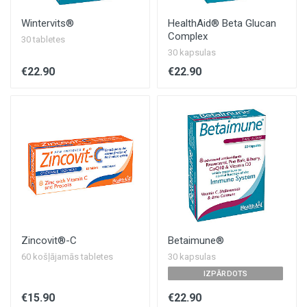
Wintervits®
HealthAid® Beta Glucan
Complex
30 tabletes
30 kapsulas
€22.90
€22.90
Zincovit®-C
Betaimune®
60 košļājamās tabletes
30 kapsulas
IZPĀRDOTS
€15.90
€22.90