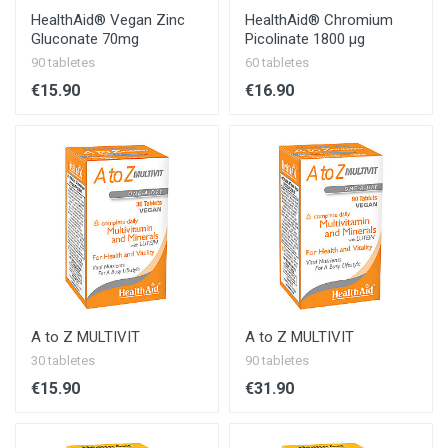
HealthAid® Vegan Zinc
HealthAid® Chromium
Gluconate 70mg
Picolinate 1800 µg
90 tabletes
60 tabletes
€15.90
€16.90
A to Z MULTIVIT
A to Z MULTIVIT
30 tabletes
90 tabletes
€15.90
€31.90