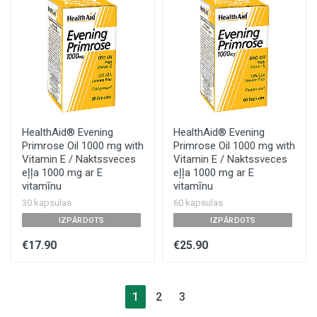
HealthAid® Evening
HealthAid® Evening
Primrose Oil 1000 mg with
Primrose Oil 1000 mg with
Vitamin E / Naktssveces
Vitamin E / Naktssveces
eļļa 1000 mg ar E
eļļa 1000 mg ar E
vitamīnu
vitamīnu
30 kapsulas
60 kapsulas
IZPĀRDOTS
IZPĀRDOTS
€17.90
€25.90
1
2
3