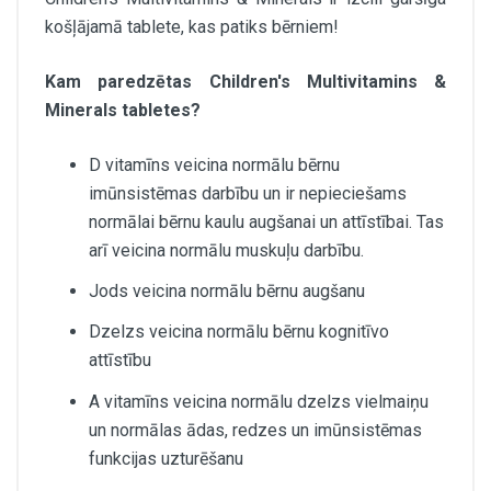
košļājamā tablete, kas patiks bērniem!
Kam paredzētas Children's Multivitamins &
Minerals tabletes?
D vitamīns veicina normālu bērnu
imūnsistēmas darbību un ir nepieciešams
normālai bērnu kaulu augšanai un attīstībai. Tas
arī veicina normālu muskuļu darbību.
Jods veicina normālu bērnu augšanu
Dzelzs veicina normālu bērnu kognitīvo
attīstību
A vitamīns veicina normālu dzelzs vielmaiņu
un normālas ādas, redzes un imūnsistēmas
funkcijas uzturēšanu