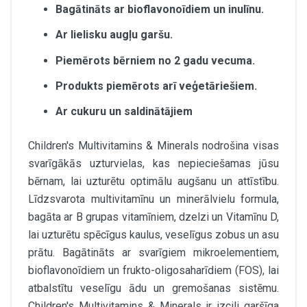
Bagātināts ar bioflavonoīdiem un inulīnu.
Ar lielisku augļu garšu.
Piemērots bērniem no 2 gadu vecuma.
Produkts piemērots arī veģetāriešiem.
Ar cukuru un saldinātājiem
Children's Multivitamins & Minerals nodrošina visas
svarīgākās uzturvielas, kas nepieciešamas jūsu
bērnam, lai uzturētu optimālu augšanu un attīstību.
Līdzsvarota multivitamīnu un minerālvielu formula,
bagāta ar B grupas vitamīniem, dzelzi un Vitamīnu D,
lai uzturētu spēcīgus kaulus, veselīgus zobus un asu
prātu. Bagātināts ar svarīgiem mikroelementiem,
bioflavonoīdiem un frukto-oligosaharīdiem (FOS), lai
atbalstītu veselīgu ādu un gremošanas sistēmu.
Children's Multivitamins & Minerals ir izcili garšīga