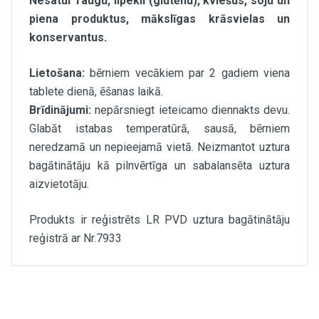
Nesatur raugu, lipekli (glutēnu), kviešus, soju un
piena produktus, mākslīgas krāsvielas un
konservantus.
Lietošana:
bērniem vecākiem par 2 gadiem viena
tablete dienā, ēšanas laikā.
Brīdinājumi:
nepārsniegt ieteicamo diennakts devu.
Glabāt istabas temperatūrā, sausā, bērniem
neredzamā un nepieejamā vietā. Neizmantot uztura
bagātinātāju kā pilnvērtīga un sabalansēta uztura
aizvietotāju.
Produkts ir reģistrēts LR PVD uztura bagātinātāju
reģistrā ar Nr.7933
Viena tablete satur (vidēji):
Daudzums / NRV
×
Vitamīns A (1500sv)