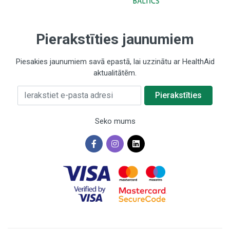
Vitamīns B6
2,5 mg / 179 %
Pierakstīties jaunumiem
Folskābe
200 µg / 100%
Piesakies jaunumiem savā epastā, lai uzzinātu ar HealthAid
aktualitātēm.
Vitamīns B12
2 µg / 80%
Ierakstiet e-pasta adresi
Pierakstīties
Biotīns
50 µg / 100%
Seko mums
Pantotēnskābe (Vitamīns B5)
7,5 mg / 125%
Dzelzs
14 mg / 100%
×
Cinks
4 mg / 40%