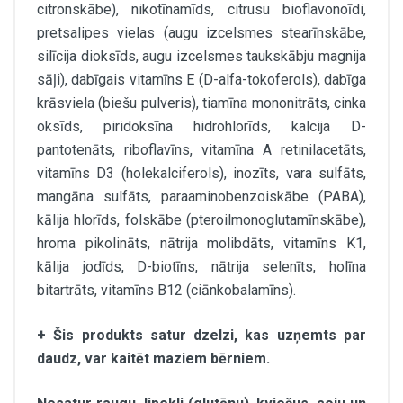
citronskābe), nikotīnamīds, citrusu bioflavonoīdi,
pretsalipes vielas (augu izcelsmes stearīnskābe,
silīcija dioksīds, augu izcelsmes taukskābju magnija
sāļi), dabīgais vitamīns E (D-alfa-tokoferols), dabīga
krāsviela (biešu pulveris), tiamīna mononitrāts, cinka
oksīds, piridoksīna hidrohlorīds, kalcija D-
pantotenāts, riboflavīns, vitamīna A retinilacetāts,
vitamīns D3 (holekalciferols), inozīts, vara sulfāts,
mangāna sulfāts, paraaminobenzoiskābe (PABA),
kālija hlorīds, folskābe (pteroilmonoglutamīnskābe),
hroma pikolināts, nātrija molibdāts, vitamīns K1,
kālija jodīds, D-biotīns, nātrija selenīts, holīna
bitartrāts, vitamīns B12 (ciānkobalamīns).
+ Šis produkts satur dzelzi, kas uzņemts par
daudz, var kaitēt maziem bērniem.