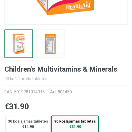
Children's Multivitamins & Minerals
90 košļājamās tabletes
EAN: 5019781014316
Art: 801450
€31.90
30 košļājamās tabletes
90 košļājamās tabletes
€14.90
€31.90