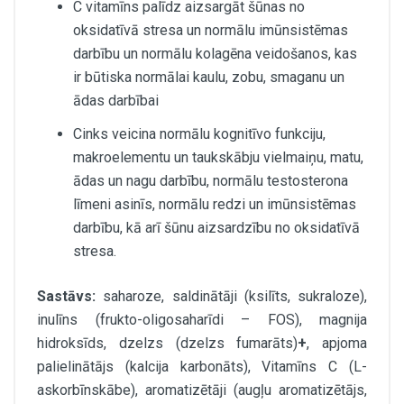
C vitamīns palīdz aizsargāt šūnas no
oksidatīvā stresa un normālu imūnsistēmas
darbību un normālu kolagēna veidošanos, kas
ir būtiska normālai kaulu, zobu, smaganu un
ādas darbībai
Cinks veicina normālu kognitīvo funkciju,
makroelementu un taukskābju vielmaiņu, matu,
ādas un nagu darbību, normālu testosterona
līmeni asinīs, normālu redzi un imūnsistēmas
darbību, kā arī šūnu aizsardzību no oksidatīvā
stresa.
Sastāvs:
saharoze, saldinātāji (ksilīts, sukraloze),
inulīns (frukto-oligosaharīdi – FOS), magnija
hidroksīds, dzelzs (dzelzs fumarāts)
+
, apjoma
palielinātājs (kalcija karbonāts), Vitamīns C (L-
askorbīnskābe), aromatizētāji (augļu aromatizētājs,