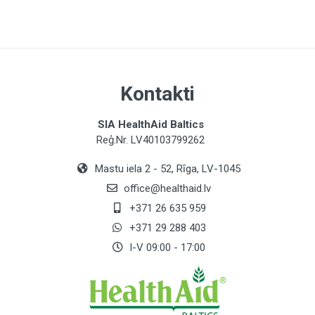
450µg RE / 56%
Vitamīns D (400sv)
10 µg / 200%
Vitamīns E (15sv)
Kontakti
10mg α-TE / 83 %
SIA HealthAid Baltics
Vitamīns C
Reģ.Nr. LV40103799262
50 mg / 63 %
Mastu iela 2 - 52, Rīga, LV-1045
Tiamīns (vitamīns B1)
office@healthaid.lv
2,5 mg / 227%
+371 26 635 959
Riboflavīns (vitamīns B2)
+371 29 288 403
2,5 mg / 179%
I-V 09:00 - 17:00
Niacīns (vitamīns B3)
10 mg NE / 63%