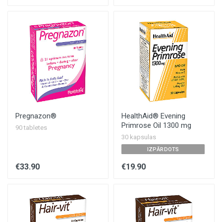
Pregnazon®
HealthAid® Evening
Primrose Oil 1300 mg
90 tabletes
30 kapsulas
IZPĀRDOTS
€33.90
€19.90