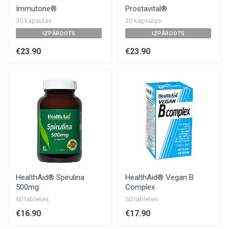
Immutone®
Prostavital®
30 kapsulas
30 kapsulas
IZPĀRDOTS
IZPĀRDOTS
€23.90
€23.90
HealthAid® Spirulina
HealthAid® Vegan B
500mg
Complex
60 tabletes
60 tabletes
€16.90
€17.90