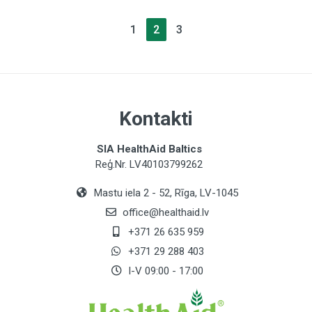
1
2
3
Kontakti
SIA HealthAid Baltics
Reģ.Nr. LV40103799262
Mastu iela 2 - 52, Rīga, LV-1045
office@healthaid.lv
+371 26 635 959
+371 29 288 403
I-V 09:00 - 17:00