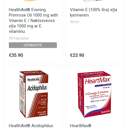
HealthAid® Evening
Vitamin E (100% tīra) eļļa
Primrose Oil 1000 mg with
ķermenim
Vitamin E / Naktssveces
50 ml
eļļa 1000 mg ar E
vitamīnu
90 kapsulas
IZPĀRDOTS
€35.90
€23.90
HealthAid®️ Acidophilus
HeartMax®