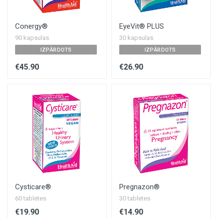
Conergy®
EyeVit® PLUS
90 kapsulas
30 kapsulas
IZPĀRDOTS
IZPĀRDOTS
€45.90
€26.90
Cysticare®
Pregnazon®
60 tabletes
30 tabletes
€19.90
€14.90