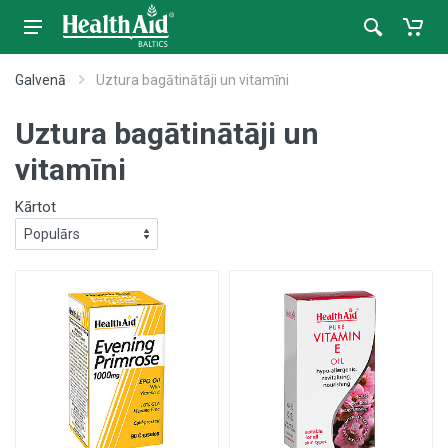
Galvenā
Uztura bagātinātāji un vitamīni
Uztura bagātinātāji un
vitamīni
Kārtot