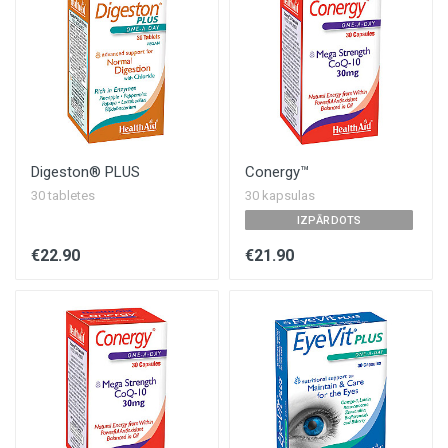
Digeston® PLUS
Conergy™
30 tabletes
30 kapsulas
IZPĀRDOTS
€22.90
€21.90