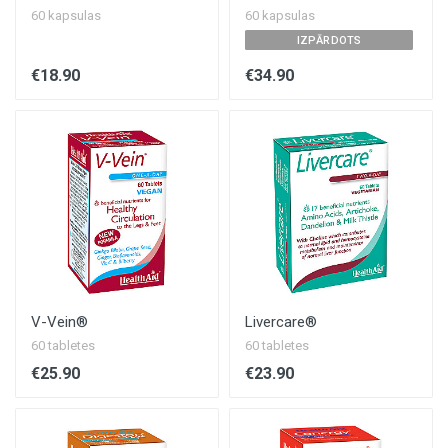
60 kapsulas
60 kapsulas
IZPĀRDOTS
€18.90
€34.90
V-Vein®
Livercare®
60 tabletes
60 tabletes
€25.90
€23.90