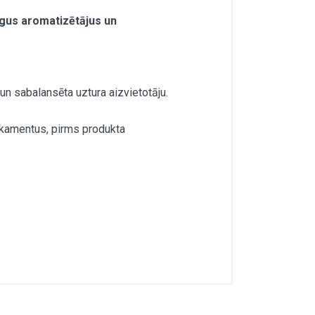
līgus aromatizētājus un
n sabalansēta uztura aizvietotāju.
dikamentus, pirms produkta