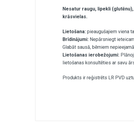
Nesatur raugu, lipekli (glutēnu)
krāsvielas.
Lietošana:
pieaugušajiem viena ta
Brīdinājumi:
Nepārsniegt ieteicamo
Glabāt sausā, bērniem nepieejamā 
Lietošanas ierobežojumi:
Plānojo
lietošanas konsultēties ar savu ārs
Produkts ir reģistrēts LR PVD uztu
Viena tablete satur (vidēji):
Vitamīns C
Kālijs
Citrusu bioflavonoīdi