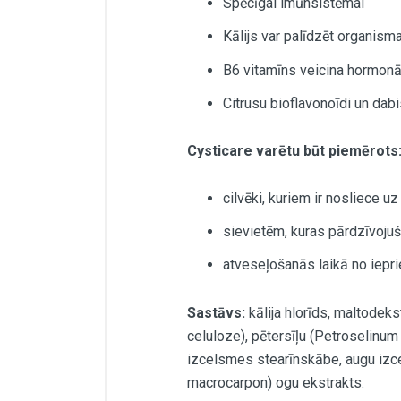
Spēcīgai imūnsistēmai
Kālijs var palīdzēt organism
B6 vitamīns veicina hormonā
Citrusu bioflavonoīdi un dab
Cysticare varētu būt piemērots
cilvēki, kuriem ir nosliece uz
sievietēm, kuras pārdzīvoju
atveseļošanās laikā no ieprie
Sastāvs:
kālija hlorīds, maltodeks
celuloze), pētersīļu (Petroselinum
izcelsmes stearīnskābe, augu izce
macrocarpon) ogu ekstrakts.