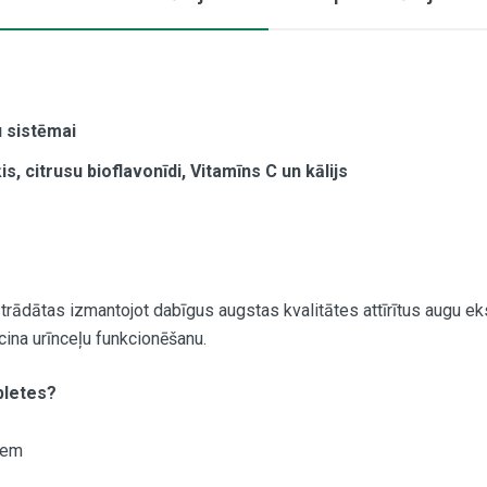
u sistēmai
is, citrusu bioflavonīdi, Vitamīns C un kālijs
zstrādātas izmantojot dabīgus augstas kvalitātes attīrītus augu
cina urīnceļu funkcionēšanu.
bletes?
iem