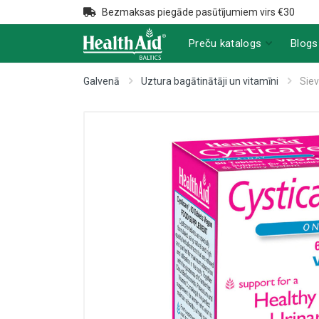
Bezmaksas piegāde pasūtījumiem virs €30
Preču katalogs
Blogs
Galvenā
Uztura bagātinātāji un vitamīni
Siev