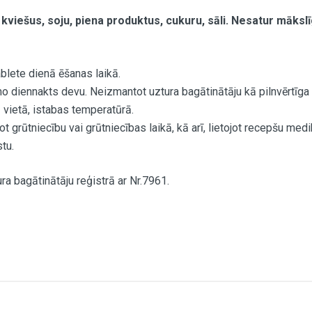
, kviešus, soju, piena produktus, cukuru, sāli. Nesatur māks
blete dienā ēšanas laikā.
 diennakts devu. Neizmantot uztura bagātinātāju kā pilnvērtīga u
vietā, istabas temperatūrā.
t grūtniecību vai grūtniecības laikā, kā arī, lietojot recepšu me
tu.
ra bagātinātāju reģistrā ar Nr.7961.
Daudzums / NRV
160 mg / 200%
300 mg / 15%
100 mg / *