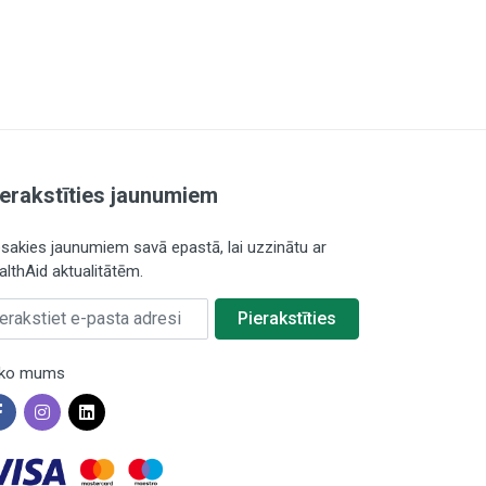
ierakstīties jaunumiem
esakies jaunumiem savā epastā, lai uzzinātu ar
althAid aktualitātēm.
rakstiet e-pasta adresi
Pierakstīties
ko mums