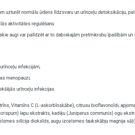
am uzturēt normālu ūdens līdzsvaru un urīnceļu detoksikāciju, pal
lās aktivitātes regulēšanu
iskie augi var palīdzēt ar to dabiskajām pretmikrobu īpašībām un 
:
 urīnceļu infekcijām;
šas menopauzi;
kšējās urīnceļu infekcijas.
trīns, Vitamīns C (L-askorbīnskābe), citrusu bioflavonoīdi, apjoma
 crispum) lapu ekstrakts, kadiķu (Juniperus communis) ogu ekstra
lsmes silīcija dioksīds, augu izcelsmes taukskābju magnija sāļi