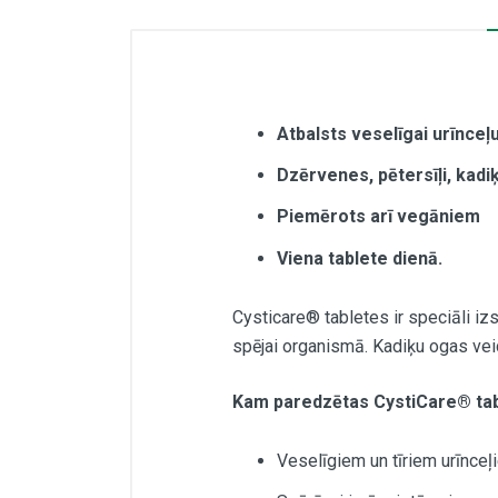
Atbalsts veselīgai urīnceļ
Dzērvenes, pētersīļi, kadiķ
Piemērots arī vegāniem
Viena tablete dienā.
Cysticare® tabletes ir speciāli i
spējai organismā. Kadiķu ogas vei
Kam paredzētas CystiCare® ta
Veselīgiem un tīriem urīnceļ