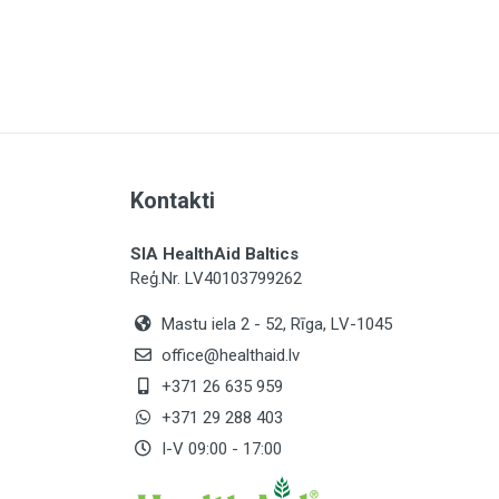
×
Dzērveņu ogu ekstrakts (25:1) (ek
pulvera)
Pētersīļu lapu ekstrakts (4:1) (ekv
pulvera)
Kadiķu ogu ekstrakts (4:1) (ekviva
NRV - uzturvielu atsauces vērtība
Kontakti
* - NRV ES vēl nav noteikta
SIA HealthAid Baltics
Reģ.Nr. LV40103799262
Mastu iela 2 - 52, Rīga, LV-1045
office@healthaid.lv
+371 26 635 959
+371 29 288 403
I-V 09:00 - 17:00