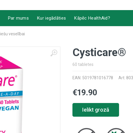
Par mums
Kur iegādāties
Kāpēc HealthAid?
iešu veselībai
Cysticare®
60 tabletes
EAN: 5019781016778
Art: 80
€19.90
Ielikt grozā