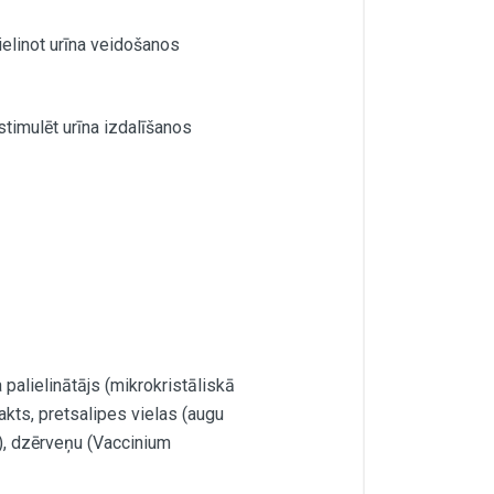
ielinot urīna veidošanos
stimulēt urīna izdalīšanos
 palielinātājs (mikrokristāliskā
kts, pretsalipes vielas (augu
), dzērveņu (Vaccinium