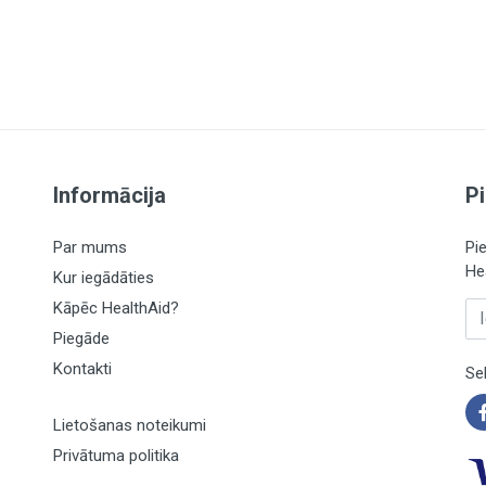
vivalents 1000 mg dzērveņu
40 mg / *
ivalents 800 mg pētersīļu
200 mg / *
lents 800 mg kadiķu pulvera)
200 mg / *
Informācija
P
Par mums
Pi
He
Kur iegādāties
Kāpēc HealthAid?
Ie
Piegāde
Kontakti
Se
Lietošanas noteikumi
Privātuma politika