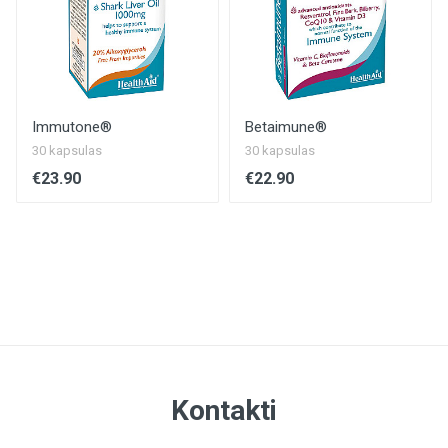
Vitamīns B6
3 mg / 214%
Folskābe (folāti)
400 µg / 200%
Immutone®
Betaimune®
30 kapsulas
30 kapsulas
Vitamīns B12
€23.90
€22.90
5 µg / 200%
Cinks
×
15 mg / 150%
Varš
1 mg / 100%
Selēns
100 µg / 182%
Kontakti
Beta-glikāni 1:3, 1:6