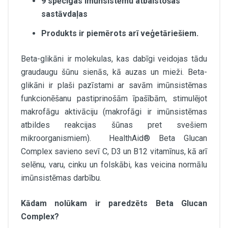
9 spēcīgas imūnsistēmu atbalstošas
sastāvdaļas
Produkts ir piemērots arī veģetāriešiem.
Beta-glikāni ir molekulas, kas dabīgi veidojas tādu
graudaugu šūnu sienās, kā auzas un mieži. Beta-
glikāni ir plaši pazīstami ar savām imūnsistēmas
funkcionēšanu pastiprinošām īpašībām, stimulējot
makrofāgu aktivāciju (makrofāgi ir imūnsistēmas
atbildes reakcijas šūnas pret svešiem
mikroorganismiem). HealthAid® Beta Glucan
Complex savieno sevī C, D3 un B12 vitamīnus, kā arī
selēnu, varu, cinku un folskābi, kas veicina normālu
imūnsistēmas darbību.
Kādam nolūkam ir paredzēts Beta Glucan
Complex?