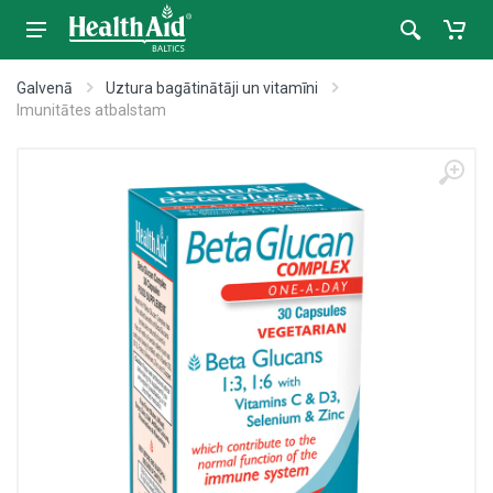
Galvenā
Uztura bagātinātāji un vitamīni
Imunitātes atbalstam