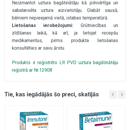
Neizmantot uztura bagātinātāju kā pilnvērtīga un
sabalansēta uztura aizvietotāju. Glabāt sausā,
bērniem nepieejamā vietā, istabas temperatūrā.
Lietošanas ierobežojumi:
Grūtniecības un
zīdīšanas laikā, kā arī, ja lietojat recepšu
medikamentus, pirms produkta lietošanas
konsultēties ar savu ārstu.
Produkts ir reģistrēts LR PVD uztura bagātinātāju
reģistrā ar Nr.12908
Vienas kapsulas saturs (vidēji):
Daudzums / NRV
Tie, kas iegādājās šo preci, skatījās
Vitamīns D3 (2000iu)
50 µg / 1000%
C vitamīns
200 mg / 200%