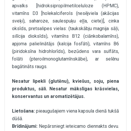
apvalks [hidroksipropilmetilceluloze (HPMC),
vitamīns D3 [holekalciferols (nesējviela (akācijas
sveķi), saharoze, saulespuķu eļļa, ciete)], cinka
oksīds, pretsalipes vielas: (taukskābju magnija sāļi,
silīcija dioksīds), vitamīns B12 (ciānkobalamīns),
apjoma palielinātājs (kalcija fosfāti), vitamīns B6
(piridoksīna hidrohlorīds), bezūdens vara sulfāts,
folāti (pteroilmonoglutamīnskābe), ar selēnu
bagātināts raugs.
Nesatur lipekli (glutēnu), kviešus, soju, piena
produktus, sāli. Nesatur mākslīgas krāsvielas,
konservantus un aromatizētājus.
Lietošana:
pieaugušajiem viena kapsula dienā tukšā
dūšā.
Brīdinājumi:
Nepārsniegt ieteicamo diennakts devu.