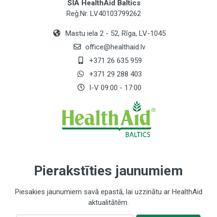
SIA HealthAid Baltics
250 mg / *
Reģ.Nr. LV40103799262
NRV - uzturvielu atsauces vērtība
Mastu iela 2 - 52, Rīga, LV-1045
office@healthaid.lv
* - NRV ES vēl nav noteikta
+371 26 635 959
+371 29 288 403
I-V 09:00 - 17:00
Pierakstīties jaunumiem
Piesakies jaunumiem savā epastā, lai uzzinātu ar HealthAid
aktualitātēm.