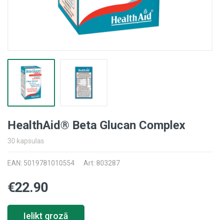
HealthAid® Beta Glucan Complex
30 kapsulas
EAN: 5019781010554
Art: 803287
€22.90
Ielikt grozā