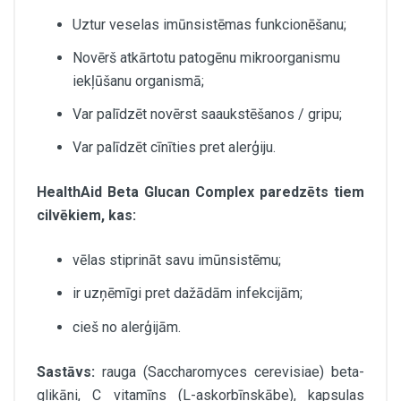
Uztur veselas imūnsistēmas funkcionēšanu;
Novērš atkārtotu patogēnu mikroorganismu
iekļūšanu organismā;
Var palīdzēt novērst saaukstēšanos / gripu;
Var palīdzēt cīnīties pret alerģiju.
HealthAid Beta Glucan Complex paredzēts tiem
cilvēkiem, kas:
vēlas stiprināt savu imūnsistēmu;
ir uzņēmīgi pret dažādām infekcijām;
cieš no alerģijām.
Sastāvs:
rauga (Saccharomyces cerevisiae) beta-
glikāni, C vitamīns (L-askorbīnskābe), kapsulas