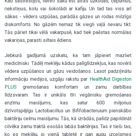
Kad sastresojos, nereti sāku ēst ātrās uzkodas, cepumus,
riekstiņus, kolu vai šokolādi ar kafiju. Un tad tas viss arī
sākas - vēders uzpūšas, parādās gāzes un rodas milzīgs
diskomforts. No gāzēm nemaz tik viegli vaļā nevaru tikt.
Tās pāriet tikai vēlā vakarpusē, kad tiek paēstas normālas
vakariņas, parasti siltais ēdiens.
Jebkurā gadījumā uzskatu, ka tam jāpieiet mazliet
medicīniski. Tādēļ meklēju kādus palīglīdzekļus, kas novērš
vēdera uzpūšanos un gāzu veidošanos. Lasot padziļinātu
informāciju medijos, uzgāju rakstu par
HealthAid Digeston
PLUS
gremošanas komfortam un zarnu darbības
līdzsvaram. Tas ir unikāls tīri vegānisku gremošanas
enzīmu maisījums, kas satur 600 miljonus
dzīvotspējīgu Lactobacillus un Bififobacteruium pienskābo
baktēriju celmu maisījumu. Tās, kā izrādās, palīdz papildināt
cilvēka zarnu traktā esošās labās baktērijas. Tas ir tieši tas,
ko es meklēju, jo vienā tabletē ir gan augu izcelsmes