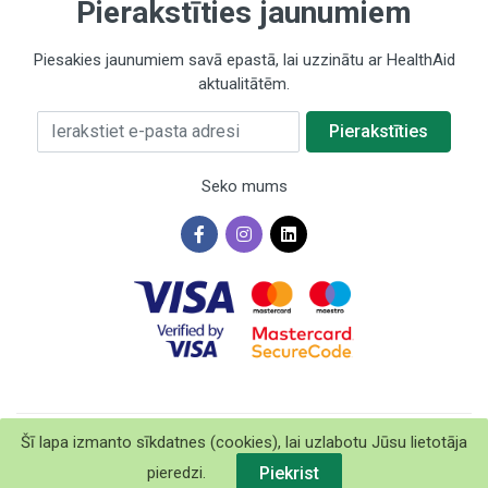
Pierakstīties jaunumiem
Piesakies jaunumiem savā epastā, lai uzzinātu ar HealthAid
aktualitātēm.
Ierakstiet e-pasta adresi
Pierakstīties
Seko mums
Šī lapa izmanto sīkdatnes (cookies), lai uzlabotu Jūsu lietotāja
©2026 HealthAid Baltics SIA. Visas tiesības aizsargātas.
Izstrādāts
BRANDO.PRO
pieredzi.
Piekrist