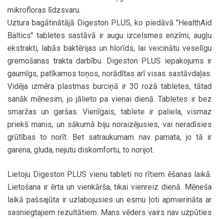
mikrofloras līdzsvaru.
Uztura bagātinātājā Digeston PLUS, ko piedāvā "HealthAid
Baltics" tabletes sastāvā ir augu izcelsmes enzīmi, augļu
ekstrakti, labās baktērijas un hlorīds, lai veicinātu veselīgu
gremošanas trakta darbību. Digeston PLUS iepakojums ir
gaumīgs, patīkamos toņos, norādītas arī visas sastāvdaļas.
Vidēja izmēra plastmas burciņā ir 30 rozā tabletes, tātad
sanāk mēnesim, jo jālieto pa vienai dienā. Tabletes ir bez
smaržas un garšas. Vienīgais, tablete ir paliela, vismaz
priekš manis, un sākumā biju noraizējusies, vai neradīsies
grūtības to norīt. Bet satraukumam nav pamata, jo tā ir
garena, gluda, nejutu diskomfortu, to norijot.
Lietoju Digeston PLUS vienu tableti no rītiem ēšanas laikā.
Lietošana ir ērta un vienkārša, tikai vienreiz dienā. Mēneša
laikā pašsajūta ir uzlabojusies un esmu ļoti apmierināta ar
sasniegtajiem rezultātiem. Mans vēders vairs nav uzpūties