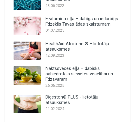
13.06.2022
E vitamīna eļļa – dabīgs un iedarbīgs
līdzeklis Tavas ādas skaistumam
01.07.2025
HealthAid Atrotone ® – lietotāju
atsauksmes
12.09.2023
Naktssveces eļļa – dabisks
sabiedrotais sievietes veselībai un
līdzsvaram
26.06.2025
Digeston® PLUS - lietotāju
atsauksmes
21.02.2024