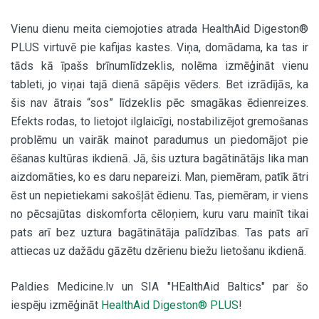
Vienu dienu meita ciemojoties atrada HealthAid Digeston®
PLUS virtuvē pie kafijas kastes. Viņa, domādama, ka tas ir
tāds kā īpašs brīnumlīdzeklis, nolēma izmēģināt vienu
tableti, jo viņai tajā dienā sāpējis vēders. Bet izrādījās, ka
šis nav ātrais “sos” līdzeklis pēc smagākas ēdienreizes.
Efekts rodas, to lietojot ilglaicīgi, nostabilizējot gremošanas
problēmu un vairāk mainot paradumus un piedomājot pie
ēšanas kultūras ikdienā. Jā, šis uztura bagātinātājs lika man
aizdomāties, ko es daru nepareizi. Man, piemēram, patīk ātri
ēst un nepietiekami sakošļāt ēdienu. Tas, piemēram, ir viens
no pēcsajūtas diskomforta cēloņiem, kuru varu mainīt tikai
pats arī bez uztura bagātinātāja palīdzības. Tas pats arī
attiecas uz dažādu gāzētu dzērienu biežu lietošanu ikdienā.
Paldies Medicine.lv un SIA "HEalthAid Baltics" par šo
iespēju izmēģināt
HealthAid Digeston® PLUS
!