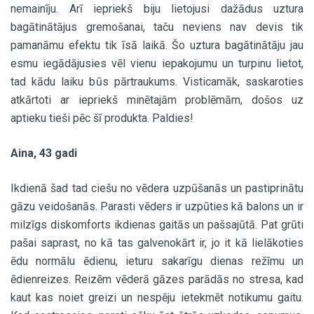
nemainīju. Arī iepriekš biju lietojusi dažādus uztura
bagātinātājus gremošanai, taču neviens nav devis tik
pamanāmu efektu tik īsā laikā. Šo uztura bagātinātāju jau
esmu iegādājusies vēl vienu iepakojumu un turpinu lietot,
tad kādu laiku būs pārtraukums. Visticamāk, saskaroties
atkārtoti ar iepriekš minētajām problēmām, došos uz
aptieku tieši pēc šī produkta. Paldies!
Aina, 43 gadi
Ikdienā šad tad ciešu no vēdera uzpūšanās un pastiprinātu
gāzu veidošanās. Parasti vēders ir uzpūties kā balons un ir
milzīgs diskomforts ikdienas gaitās un pašsajūtā. Pat grūti
pašai saprast, no kā tas galvenokārt ir, jo it kā lielākoties
ēdu normālu ēdienu, ieturu sakarīgu dienas režīmu un
ēdienreizes. Reizēm vēderā gāzes parādās no stresa, kad
kaut kas noiet greizi un nespēju ietekmēt notikumu gaitu.