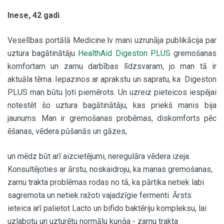
Inese, 42 gadi
Veselības portālā Medicine.lv mani uzrunāja publikācija par
uztura bagātinātāju
HealthAid Digeston PLUS
gremošanas
komfortam un zarnu darbības līdzsvaram, jo man tā ir
aktuāla tēma. Iepazinos ar aprakstu un sapratu, ka Digeston
PLUS man būtu ļoti piemērots. Un uzreiz pieteicos iespējai
notestēt šo uztura bagātinātāju, kas priekš manis bija
jaunums. Man ir gremošanas probēmas, diskomforts pēc
ēšanas, vēdera pūšanās un gāzes,
un mēdz būt arī aizcietējumi, neregulāra vēdera izeja.
Konsultējoties ar ārstu, noskaidroju, ka manas gremošanas,
zarnu trakta problēmas rodas no tā, ka pārtika netiek labi
sagremota un netiek ražoti vajadzīgie fermenti. Ārsts
ieteica arī palietot Lacto un bifido baktēriju kompleksu, lai
uzlabotu un uzturētu normālu kuņģa - zarnu trakta