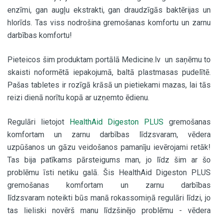
enzīmi, gan augļu ekstrakti, gan draudzīgās baktērijas un
hlorīds. Tas viss nodrošina gremošanas komfortu un zarnu
darbības komfortu!
Pieteicos šim produktam portālā Medicine.lv un saņēmu to
skaisti noformētā iepakojumā, baltā plastmasas pudelītē.
Pašas tabletes ir rozīgā krāsā un pietiekami mazas, lai tās
reizi dienā norītu kopā ar uzņemto ēdienu.
Regulāri lietojot
HealthAid Digeston PLUS
gremošanas
komfortam un zarnu darbības līdzsvaram, vēdera
uzpūšanos un gāzu veidošanos pamanīju ievērojami retāk!
Tas bija patīkams pārsteigums man, jo līdz šim ar šo
problēmu īsti netiku galā. Šis HealthAid Digeston PLUS
gremošanas komfortam un zarnu darbības
līdzsvaram noteikti būs manā rokassomiņā regulāri līdzi, jo
tas lieliski novērš manu līdzšinējo problēmu - vēdera