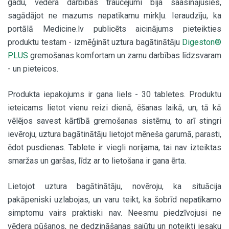
gadu, vēdera darbības traucējumi bija saasinājušies,
sagādājot ne mazums nepatīkamu mirkļu. Ieraudzīju, ka
portālā Medicine.lv publicēts aicinājums pieteikties
produktu testam - izmēģināt uztura bagātinātāju
Digeston®
PLUS
gremošanas komfortam un zarnu darbības līdzsvaram
- un pieteicos.
Produkta iepakojums ir gana liels - 30 tabletes. Produktu
ieteicams lietot vienu reizi dienā, ēšanas laikā, un, tā kā
vēlējos savest kārtībā gremošanas sistēmu, to arī stingri
ievēroju, uztura bagātinātāju lietojot mēneša garumā, parasti,
ēdot pusdienas. Tablete ir viegli norijama, tai nav izteiktas
smaržas un garšas, līdz ar to lietošana ir gana ērta.
Lietojot uztura bagātinātāju, novēroju, ka situācija
pakāpeniski uzlabojas, un varu teikt, ka šobrīd nepatīkamo
simptomu vairs praktiski nav. Neesmu piedzīvojusi ne
vēdera pūšanos, ne dedzināšanas sajūtu un noteikti iesaku