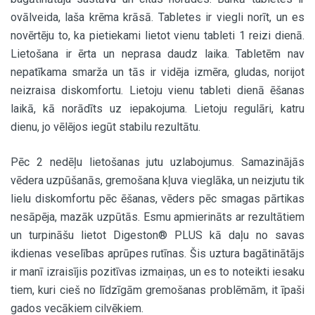
ovālveida, laša krēma krāsā. Tabletes ir viegli norīt, un es
novērtēju to, ka pietiekami lietot vienu tableti 1 reizi dienā.
Lietošana ir ērta un neprasa daudz laika. Tabletēm nav
nepatīkama smarža un tās ir vidēja izmēra, gludas, norijot
neizraisa diskomfortu. Lietoju vienu tableti dienā ēšanas
laikā, kā norādīts uz iepakojuma. Lietoju regulāri, katru
dienu, jo vēlējos iegūt stabilu rezultātu.
Pēc 2 nedēļu lietošanas jutu uzlabojumus. Samazinājās
vēdera uzpūšanās, gremošana kļuva vieglāka, un neizjutu tik
lielu diskomfortu pēc ēšanas, vēders pēc smagas pārtikas
nesāpēja, mazāk uzpūtās. Esmu apmierināts ar rezultātiem
un turpināšu lietot Digeston® PLUS kā daļu no savas
ikdienas veselības aprūpes rutīnas. Šis uztura bagātinātājs
ir manī izraisījis pozitīvas izmaiņas, un es to noteikti iesaku
tiem, kuri cieš no līdzīgām gremošanas problēmām, it īpaši
gados vecākiem cilvēkiem.