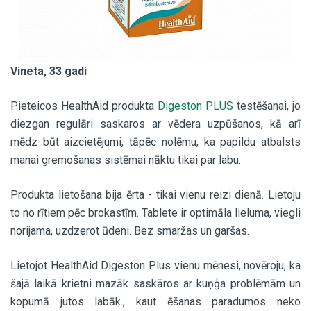
Vineta, 33 gadi
Pieteicos HealthAid produkta
Digeston PLUS
testēšanai, jo
diezgan regulāri saskaros ar vēdera uzpūšanos, kā arī
mēdz būt aizcietējumi, tāpēc nolēmu, ka papildu atbalsts
manai gremošanas sistēmai nāktu tikai par labu.
Produkta lietošana bija ērta - tikai vienu reizi dienā. Lietoju
to no rītiem pēc brokastīm. Tablete ir optimāla lieluma, viegli
norijama, uzdzerot ūdeni. Bez smaržas un garšas.
Lietojot HealthAid Digeston Plus vienu mēnesi, novēroju, ka
šajā laikā krietni mazāk saskāros ar kuņģa problēmām un
kopumā jutos labāk., kaut ēšanas paradumos neko