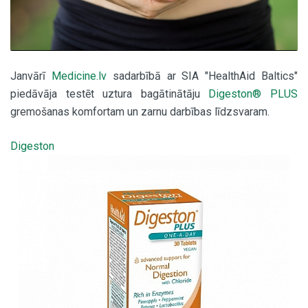
Janvārī
Medicine.lv
sadarbībā ar SIA "HealthAid Baltics"
piedāvāja testēt uztura bagātinātāju
Digeston® PLUS
gremošanas komfortam un zarnu darbības līdzsvaram.
Digeston