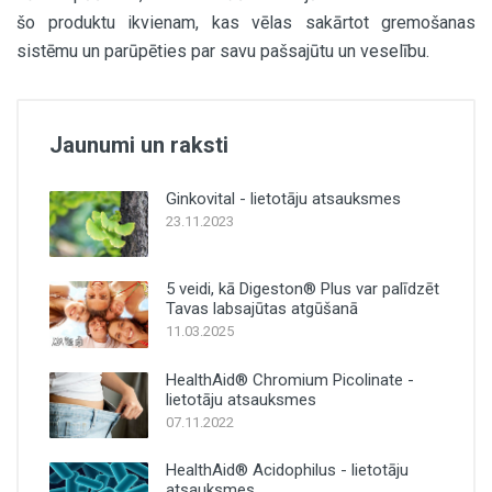
šo produktu ikvienam, kas vēlas sakārtot gremošanas
sistēmu un parūpēties par savu pašsajūtu un veselību.
Jaunumi un raksti
Ginkovital - lietotāju atsauksmes
23.11.2023
5 veidi, kā Digeston® Plus var palīdzēt
Tavas labsajūtas atgūšanā
11.03.2025
HealthAid® Chromium Picolinate -
lietotāju atsauksmes
07.11.2022
HealthAid® Acidophilus - lietotāju
atsauksmes