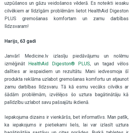
uzpūšanos un gāzu veidošanos vēderā. Es noteikti iesaku
cilvēkiem ar līdzīgām problēmām lietot HealthAid Digeston
PLUS gremošanas komfortam un zarnu darbības
līdzsvaram!
Harijs, 63 gadi
Janvārī Medicine.lv izlasīju piedāvājumu un nolēmu
izmēģināt
HealthAid Digeston® PLUS
, un tagad vēlos
dalīties ar iespaidiem un rezultātu. Mani iedvesmoja šī
produkta reklāma uzlabot gremošanas komfortu un atjaunot
zarnu darbības līdzsvaru. Tā kā esmu vecāks cilvēks ar
šādām problēmām, izvēlējos šo uztura bagātinātāju kā
palīdzību uzlabot savu pašsajūtu ikdienā.
Iepakojuma dizains ir vienkāršs, bet informatīvs. Man patīk,
ka iepakojums ir pietiekami liels, lai var izlasīt uztura
bagātinātāja sastāvu un citas norādes. Burkā tabletes ir