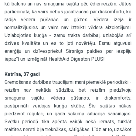
kā balons un nav smaguma sajūta pēc ēdienreizēm. Jūtos
pārliecināta, ka vairs nebūs jāsatraucas par diskomfortu, ko
radīja vēdera pūšanās un gāzes. Vēdera izeja ir
normalizējusies un vairs nav izteikti vēdera aizcietējumi.
Uzlabojoties kuņģa - zarnu trakta darbībai, uzlabojās arī
dzīves kvalitāte un es to ļoti novērtēju. Esmu atguvusi
enerģiju un dzīvesprieku! Sirsnīgs paldies par iespēju
iepazīt un izmēģināt HealthAid Digeston PLUS!
Katrīna, 37 gadi
Gremošanas darbības traucējumi mani piemeklē periodiski -
reizēm nav nekādu sūdzību, bet reizēm piedzīvoju
smaguma sajūtu, vēdera pūšanos, ir diskomforts,
pastiprināti veidojas kuņģa skābe. Šīs sajūtas nākas
piedzīvot regulāri, un gada sākumā situācija saasinājās.
Svētku periodā tika apēsts vairāk nekā ierasts, turklāt
maltītes nereti bija treknākas, sātīgākas. Līdz ar to, uzsākot