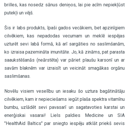
brilles, kas nosedz sānus deniņos, lai pie acīm nepiekļūst
putekļi un vējš.
Šis ir labs produkts, īpaši gados vecākiem, bet apzinīgiem
cilvēkiem, kas nepadodas vecumam un meklē iespējas
uzturēt sevi labā formā, kā arī sargāties no saslimšanām,
ko izraisa pazemināta imunitāte. Jo, kā zināms, pat parasta
saaukstēšanās (neārstēta) var pāriet plaušu karsonī un ar
savām blaknēm var izraisīt un veicināt smagākas orgānu
saslimšanas.
Novēlu visiem veselību un iesaku šo uztura bagātinātāju
cilvēkiem, kam ir nepieciešams iegūt plaša spektra vitamīnu
bumbu, uzlādēt sevi pavasarī un sagatavoties karstai un
enerģiskai vasarai! Liels paldies Medicine un SIA
"HealthAid Baltics" par sniegto iespēju atklāt priekš sevis