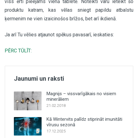
viss ērti pieejams vienā tabletē. Noteikti varu ieteikt šo
produktu katram, kas vēlas sniegt papildu atbalstu
ķermenim ne vien izaicinošos brīžos, bet arī ikdienā.
Ja arī Tu vēlies atjaunot spēkus pavasarī, ieskaties:
PĒRC TŪLĪT:
Jaunumi un raksti
Magnijs – vissvarīgākais no visiem
minerāliem
21.02.2018
Kā Wintervits palīdz stiprināt imunitāti
vīrusu sezonā
17.12.2025