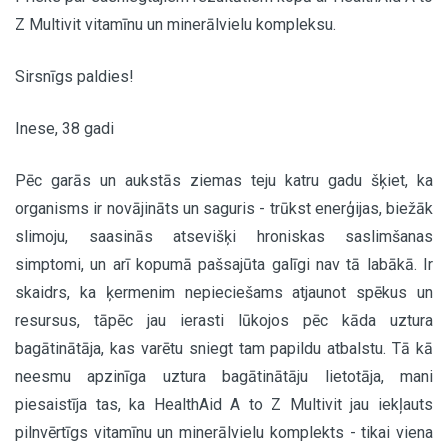
Z Multivit vitamīnu un minerālvielu kompleksu.
Sirsnīgs paldies!
Inese, 38 gadi
Pēc garās un aukstās ziemas teju katru gadu šķiet, ka
organisms ir novājināts un saguris - trūkst enerģijas, biežāk
slimoju, saasinās atsevišķi hroniskas saslimšanas
simptomi, un arī kopumā pašsajūta galīgi nav tā labākā. Ir
skaidrs, ka ķermenim nepieciešams atjaunot spēkus un
resursus, tāpēc jau ierasti lūkojos pēc kāda uztura
bagātinātāja, kas varētu sniegt tam papildu atbalstu. Tā kā
neesmu apzinīga uztura bagātinātāju lietotāja, mani
piesaistīja tas, ka HealthAid A to Z Multivit jau iekļauts
pilnvērtīgs vitamīnu un minerālvielu komplekts - tikai viena