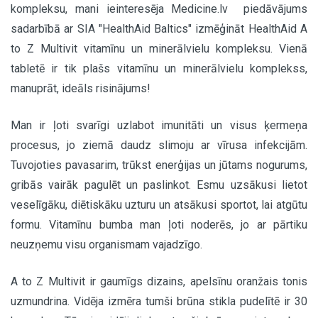
kompleksu, mani ieinteresēja Medicine.lv piedāvājums
sadarbībā ar SIA "HealthAid Baltics" izmēģināt HealthAid A
to Z Multivit vitamīnu un minerālvielu kompleksu. Vienā
tabletē ir tik plašs vitamīnu un minerālvielu komplekss,
manuprāt, ideāls risinājums!
Man ir ļoti svarīgi uzlabot imunitāti un visus ķermeņa
procesus, jo ziemā daudz slimoju ar vīrusa infekcijām.
Tuvojoties pavasarim, trūkst enerģijas un jūtams nogurums,
gribās vairāk pagulēt un paslinkot. Esmu uzsākusi lietot
veselīgāku, diētiskāku uzturu un atsākusi sportot, lai atgūtu
formu. Vitamīnu bumba man ļoti noderēs, jo ar pārtiku
neuzņemu visu organismam vajadzīgo.
A to Z Multivit ir gaumīgs dizains, apelsīnu oranžais tonis
uzmundrina. Vidēja izmēra tumši brūna stikla pudelītē ir 30