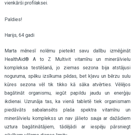
vienkārši profilaksei.
Paldies!
Harijs, 64 gadi
Marta mēnesī nolēmu pieteikt savu dalību izmēģināt
HealthAid® A to Z Multivit vitamīnu un minerālvielu
kompleksa testēšanā, jo ziemas sezona bija atstājusi
noguruma, spēku izsīkuma pēdas, bet kļavu un bērzu sulu
kūres sezona vēl tik tikko kā sāka atvērties. Vēlējos
bagātināt organismu, iegūt papildu jaudu un enerģiju
ikdienai. Uzrunāja tas, ka vienā tabletē tiek organismam
piedāvāts sabalansēts plaša spektra vitamīnu un
minerālvielu komplekss un nav jālieto sauja ar dažādiem
uztura bagātinātājiem, tādējādi ar iespēju pārsniegt