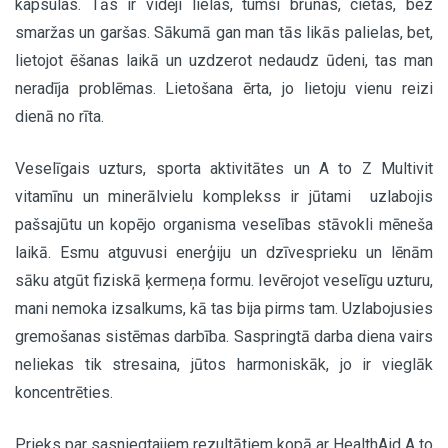
kapsulas. Tās ir vidēji lielas, tumši brūnas, cietas, bez
smaržas un garšas. Sākumā gan man tās likās palielas, bet,
lietojot ēšanas laikā un uzdzerot nedaudz ūdeni, tas man
neradīja problēmas. Lietošana ērta, jo lietoju vienu reizi
dienā no rīta.
Veselīgais uzturs, sporta aktivitātes un A to Z Multivit
vitamīnu un minerālvielu komplekss ir jūtami uzlabojis
pašsajūtu un kopējo organisma veselības stāvokli mēneša
laikā. Esmu atguvusi enerģiju un dzīvesprieku un lēnām
sāku atgūt fiziskā ķermeņa formu. Ievērojot veselīgu uzturu,
mani nemoka izsalkums, kā tas bija pirms tam. Uzlabojusies
gremošanas sistēmas darbība. Saspringtā darba diena vairs
neliekas tik stresaina, jūtos harmoniskāk, jo ir vieglāk
koncentrēties.
Prieks par sasniegtajiem rezultātiem kopā ar HealthAid A to