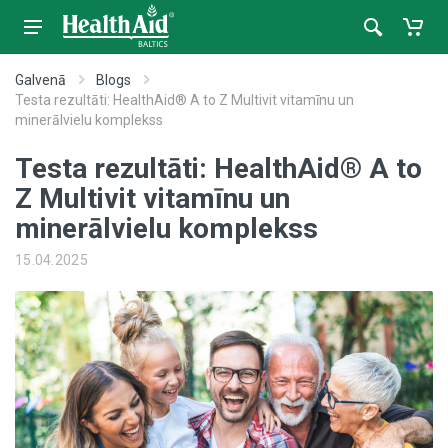
Galvenā
Blogs
Testa rezultāti: HealthAid® A to Z Multivit vitamīnu un
minerālvielu komplekss
Testa rezultāti: HealthAid® A to
Z Multivit vitamīnu un
minerālvielu komplekss
15.04.2025