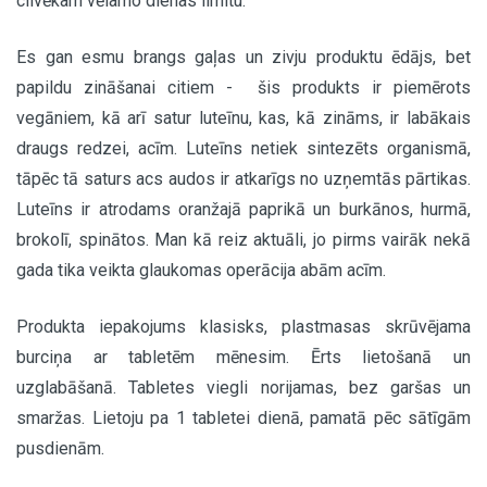
cilvēkam vēlamo dienas limitu.
Es gan esmu brangs gaļas un zivju produktu ēdājs, bet
papildu zināšanai citiem - šis produkts ir piemērots
vegāniem, kā arī satur luteīnu, kas, kā zināms, ir labākais
draugs redzei, acīm. Luteīns netiek sintezēts organismā,
tāpēc tā saturs acs audos ir atkarīgs no uzņemtās pārtikas.
Luteīns ir atrodams oranžajā paprikā un burkānos, hurmā,
brokolī, spinātos. Man kā reiz aktuāli, jo pirms vairāk nekā
gada tika veikta glaukomas operācija abām acīm.
Produkta iepakojums klasisks, plastmasas skrūvējama
burciņa ar tabletēm mēnesim. Ērts lietošanā un
uzglabāšanā. Tabletes viegli norijamas, bez garšas un
smaržas. Lietoju pa 1 tabletei dienā, pamatā pēc sātīgām
pusdienām.