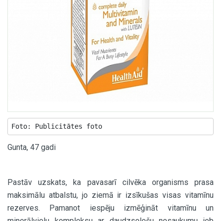
Foto: Publicitātes foto
Gunta, 47 gadi
Pastāv uzskats, ka pavasarī cilvēka organisms prasa
maksimālu atbalstu, jo ziemā ir izsīkušas visas vitamīnu
rezerves. Pamanot iespēju izmēģināt vitamīnu un
minerālvielu kompleksu ar daudzsološu nosaukumu jeb