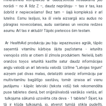
norādi – no A līdz Z –, daudz neprātoju- – tas ir tas, kas
šobrīd ir nepieciešams! Bez tam – šajā kompleksā ir arī
luteīns. Esmu lasījusi, ka šī viela aizsargā acu audus no
pāragras novecošanas, audu sairšanas un veicina redzes
asumu. Arī tas ir aktuāli! Tāpēc pieteicos šim testam.
Ar HealthAid produkciju jau biju iepazinusies agrāk, tāpēc
saņemtā vitamīnu kārbiņa šķita pazīstama - ieturēts
vienojošs stils ar citiem šī zīmola produktiem. Nelielā, balti
oranžos toņos ieturētā kastīte satur daudz informācijas
angļu valodā un arī latviešu valodā. Uzlīme “Latvijas tirgum”
aizņem pat divas malas, detalizēti sniedz informāciju par
multivitamīnu bagātīgo sastāvu, tomēr izraisa arī vienu
jautājumu - kāpēc latviski (teksta vidū) tiek rekomendēta
puse tabletes dienā, bet oriģinālvalodā vairākās vietās, arī
tulkojuma sākumā uzsvērta cita deva - 1 tablete? Šķiet, ka
tā ir kļūda tulkojumā, jo, atverot tumšā stikla pudelīti,