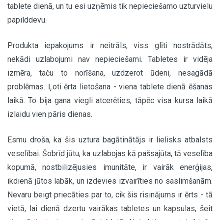
tablete dienā, un tu esi uzņēmis tik nepieciešamo uzturvielu
papilddevu.
Produkta iepakojums ir neitrāls, viss glīti nostrādāts,
nekādi uzlabojumi nav nepieciešami. Tabletes ir vidēja
izmēra, taču to norīšana, uzdzerot ūdeni, nesagādā
problēmas. Ļoti ērta lietošana - viena tablete dienā ēšanas
laikā. To bija gana viegli atcerēties, tāpēc visa kursa laikā
izlaidu vien pāris dienas.
Esmu droša, ka šis uztura bagātinātājs ir lielisks atbalsts
veselībai. Šobrīd jūtu, ka uzlabojas kā pašsajūta, tā veselība
kopumā, nostbilizējusies imunitāte, ir vairāk enerģijas,
ikdienā jūtos labāk, un izdevies izvairīties no saslimšanām.
Nevaru beigt priecāties par to, cik šis risinājums ir ērts - tā
vietā, lai dienā dzertu vairākas tabletes un kapsulas, šeit