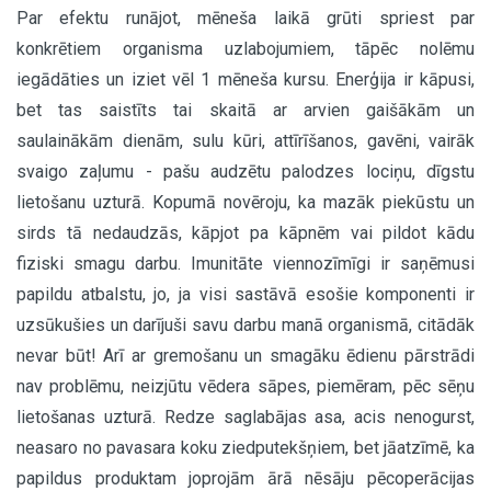
Par efektu runājot, mēneša laikā grūti spriest par
konkrētiem organisma uzlabojumiem, tāpēc nolēmu
iegādāties un iziet vēl 1 mēneša kursu. Enerģija ir kāpusi,
bet tas saistīts tai skaitā ar arvien gaišākām un
saulainākām dienām, sulu kūri, attīrīšanos, gavēni, vairāk
svaigo zaļumu - pašu audzētu palodzes lociņu, dīgstu
lietošanu uzturā. Kopumā novēroju, ka mazāk piekūstu un
sirds tā nedaudzās, kāpjot pa kāpnēm vai pildot kādu
fiziski smagu darbu. Imunitāte viennozīmīgi ir saņēmusi
papildu atbalstu, jo, ja visi sastāvā esošie komponenti ir
uzsūkušies un darījuši savu darbu manā organismā, citādāk
nevar būt! Arī ar gremošanu un smagāku ēdienu pārstrādi
nav problēmu, neizjūtu vēdera sāpes, piemēram, pēc sēņu
lietošanas uzturā. Redze saglabājas asa, acis nenogurst,
neasaro no pavasara koku ziedputekšņiem, bet jāatzīmē, ka
papildus produktam joprojām ārā nēsāju pēcoperācijas