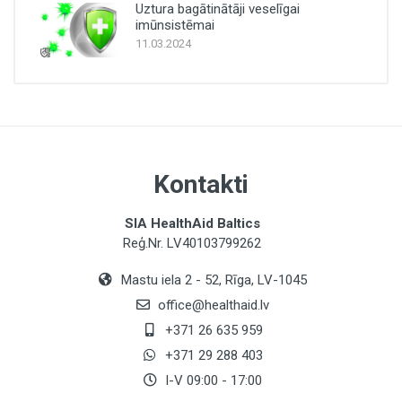
Uztura bagātinātāji veselīgai
imūnsistēmai
11.03.2024
Kontakti
SIA HealthAid Baltics
Reģ.Nr. LV40103799262
Mastu iela 2 - 52, Rīga, LV-1045
office@healthaid.lv
+371 26 635 959
+371 29 288 403
I-V 09:00 - 17:00