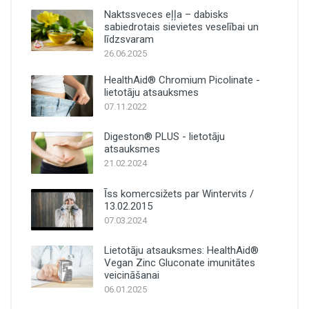
Naktssveces eļļa – dabisks
sabiedrotais sievietes veselībai un
līdzsvaram
26.06.2025
HealthAid® Chromium Picolinate -
lietotāju atsauksmes
07.11.2022
Digeston® PLUS - lietotāju
atsauksmes
21.02.2024
Īss komercsižets par Wintervits /
13.02.2015
07.03.2024
Lietotāju atsauksmes: HealthAid®
Vegan Zinc Gluconate imunitātes
veicināšanai
06.01.2025