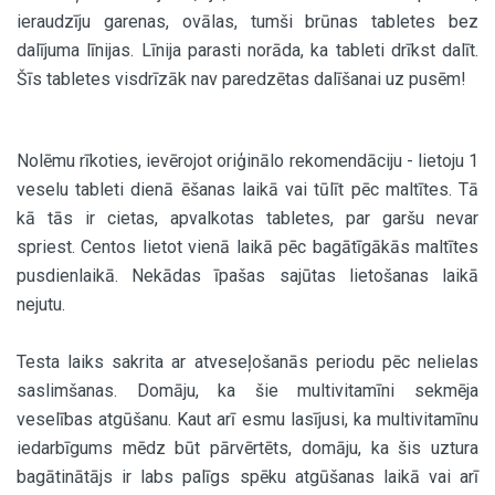
ieraudzīju garenas, ovālas, tumši brūnas tabletes bez
dalījuma līnijas. Līnija parasti norāda, ka tableti drīkst dalīt.
Šīs tabletes visdrīzāk nav paredzētas dalīšanai uz pusēm!
Nolēmu rīkoties, ievērojot oriģinālo rekomendāciju - lietoju 1
veselu tableti dienā ēšanas laikā vai tūlīt pēc maltītes. Tā
kā tās ir cietas, apvalkotas tabletes, par garšu nevar
spriest. Centos lietot vienā laikā pēc bagātīgākās maltītes
pusdienlaikā. Nekādas īpašas sajūtas lietošanas laikā
nejutu.
Testa laiks sakrita ar atveseļošanās periodu pēc nelielas
saslimšanas. Domāju, ka šie multivitamīni sekmēja
veselības atgūšanu. Kaut arī esmu lasījusi, ka multivitamīnu
iedarbīgums mēdz būt pārvērtēts, domāju, ka šis uztura
bagātinātājs ir labs palīgs spēku atgūšanas laikā vai arī