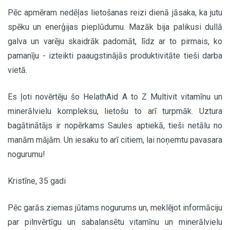
Pēc apmēram nedēļas lietošanas reizi dienā jāsaka, ka jutu
spēku un enerģijas pieplūdumu. Mazāk bija palikusi dullā
galva un varēju skaidrāk padomāt, līdz ar to pirmais, ko
pamanīju - izteikti paaugstinājās produktivitāte tieši darba
vietā.
Es ļoti novērtēju šo HelathAid A to Z Multivit vitamīnu un
minerālvielu kompleksu, lietošu to arī turpmāk. Uztura
bagātinātājs ir nopērkams Saules aptiekā, tieši netālu no
manām mājām. Un iesaku to arī citiem, lai noņemtu pavasara
nogurumu!
Kristīne, 35 gadi
Pēc garās ziemas jūtams nogurums un, meklējot informāciju
par pilnvērtīgu un sabalansētu vitamīnu un minerālvielu