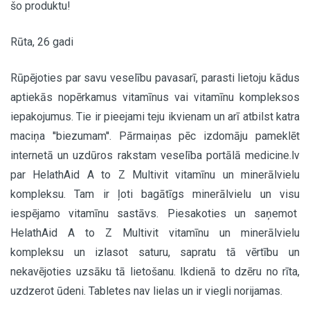
šo produktu!
Rūta, 26 gadi
Rūpējoties par savu veselību pavasarī, parasti lietoju kādus
aptiekās nopērkamus vitamīnus vai vitamīnu kompleksos
iepakojumus. Tie ir pieejami teju ikvienam un arī atbilst katra
maciņa ''biezumam''. Pārmaiņas pēc izdomāju pameklēt
internetā un uzdūros rakstam veselība portālā medicine.lv
par HelathAid A to Z Multivit vitamīnu un minerālvielu
kompleksu. Tam ir ļoti bagātīgs minerālvielu un visu
iespējamo vitamīnu sastāvs. Piesakoties un saņemot
HelathAid A to Z Multivit vitamīnu un minerālvielu
kompleksu un izlasot saturu, sapratu tā vērtību un
nekavējoties uzsāku tā lietošanu. Ikdienā to dzēru no rīta,
uzdzerot ūdeni. Tabletes nav lielas un ir viegli norijamas.